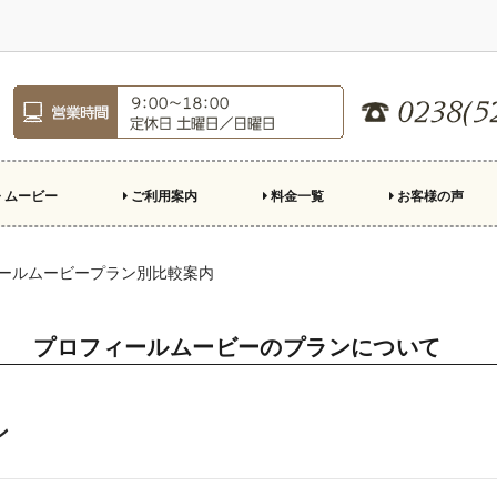
ムービー
ご利用案内
料金一覧
お客様の声
ロフィールムービー
ープニングムービー
ンドロール
親への手紙
デオレター
殊演出
ご注文のながれ
制作の準備
結婚式場持ち込み基準
スクリーン比率
市販楽曲利用について
お急ぎ制作について
よくある質問
キャンペーン
ールムービープラン別比較案内
プロフィールムービーのプランについて
ン