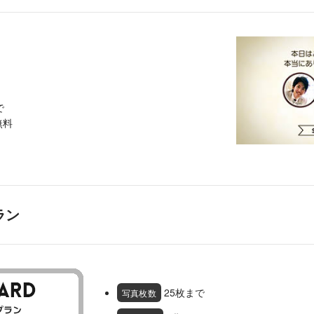
で
無料
ラン
25枚まで
写真枚数