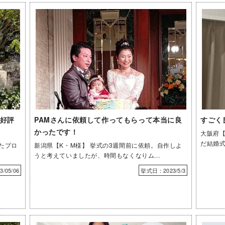
好評
PAMさんに依頼して作ってもらって本当に良
すごく
かったです！
大阪府【
だ結婚式
たプロ
新潟県【K・M様】 挙式の3週間前に依頼。自作しよ
うと考えていましたが、時間もなくなりム...
/05/06
挙式日：2023/5/3