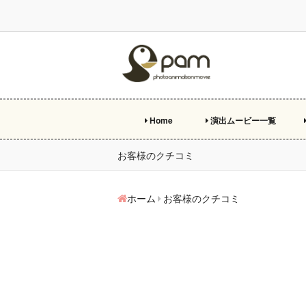
Home
演出ムービー一覧
プ
オ
エ
両
ビ
特
お客様のクチコミ
ホーム
お客様のクチコミ