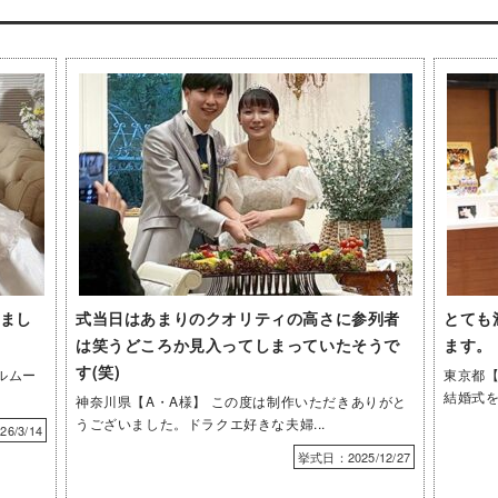
まし
式当日はあまりのクオリティの高さに参列者
とても
は笑うどころか見入ってしまっていたそうで
ます。
す(笑)
ルムー
東京都【
結婚式を
神奈川県【A・A様】 この度は制作いただきありがと
うございました。ドラクエ好きな夫婦...
6/3/14
挙式日：2025/12/27