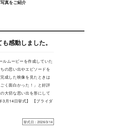
せ写真をご紹介
ても感動しました。
ィールムービーを作成していた
たちの思い出やエピソードを
、完成した映像を見たときは
すごく面白かった！」と好評
式の大切な思い出を形にして
年3月14日挙式】 【ブライダ
挙式日：2026/3/14