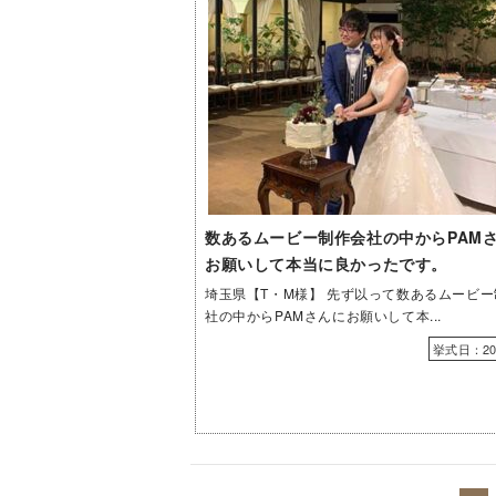
数あるムービー制作会社の中からPAM
お願いして本当に良かったです。
埼玉県【T・M様】 先ず以って数あるムービ
社の中からPAMさんにお願いして本...
挙式日：202