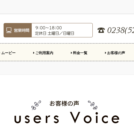
ムービー
ご利用案内
料金一覧
お客様の声
ロフィールムービー
ープニングムービー
ンドロール
親への手紙
デオレター
殊演出
ご注文のながれ
制作の準備
結婚式場持ち込み基準
スクリーン比率
市販楽曲利用について
お急ぎ制作について
よくある質問
キャンペーン