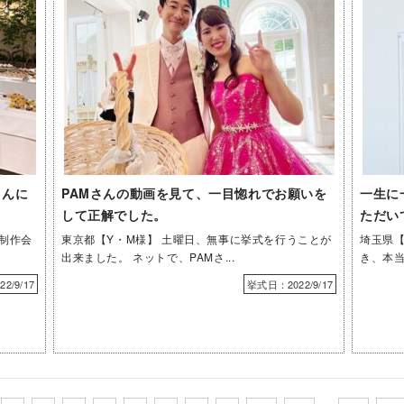
さんに
PAMさんの動画を見て、一目惚れでお願いを
一生に
して正解でした。
ただい
ー制作会
東京都【Y・M様】 土曜日、無事に挙式を行うことが
埼玉県【
出来ました。 ネットで、PAMさ...
き、本当
2/9/17
挙式日：2022/9/17