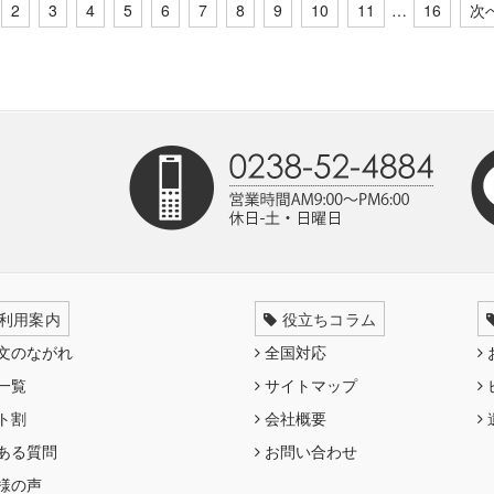
2
3
4
5
6
7
8
9
10
11
…
16
次
利用案内
役立ちコラム
文のながれ
全国対応
一覧
サイトマップ
ト割
会社概要
ある質問
お問い合わせ
様の声