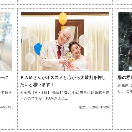
ーに
ＰＡＭさんがオススメと心から太鼓判を押し
場の雰
たいと思います！
青森県【
た。 会
せて頂き
千葉県【R・T様】 先日11/20(月)に無事に結婚式を終
えたのですが、PAMさんに...
/03/19
挙式日：2023/11/20