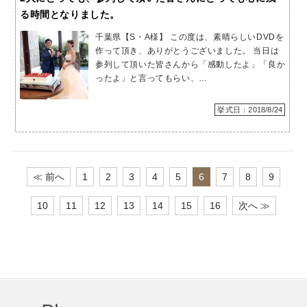
る時間となりました。
千葉県【S・A様】 この度は、素晴らしいDVDを
作って頂き、ありがとうございました。 当日は
参列して頂いた皆さんから「感動したよ」「良か
ったよ」と言ってもらい、…
挙式日：2018/8/24
≪ 前へ
1
2
3
4
5
6
7
8
9
10
11
12
13
14
15
16
次へ ≫