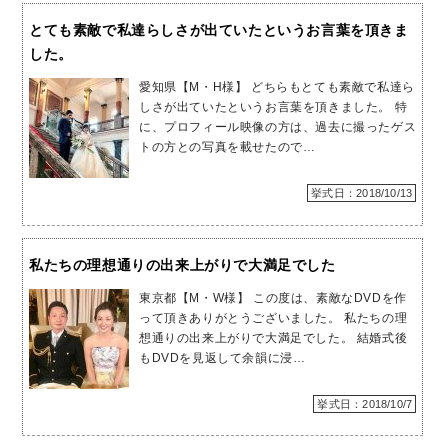
とても素敵で私達らしさが出ていたというお言葉を頂きま
した。
愛知県【M・H様】 どちらもとても素敵で私達ら
しさが出ていたというお言葉を頂きました。 特
に、プロフィール映像の方は、過去に撮ったゲス
トの方との写真を載せたので…
挙式日：2018/10/13
私たちの理想通りの出来上がりで大満足でした
東京都【M・W様】 この度は、素敵なDVDを作
って頂きありがとうございました。 私たちの理
想通りの出来上がりで大満足でした。 結婚式後
もDVDを見返して余韻に浸…
挙式日：2018/10/7