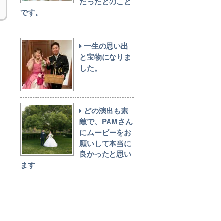
だったとのこと
です。
一生の思い出
と宝物になりま
した。
どの演出も素
敵で、PAMさん
にムービーをお
願いして本当に
良かったと思い
ます