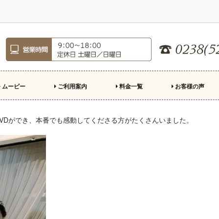
ムービー
ご利用案内
料金一覧
お客様の声
ロフィールムービー
ープニングムービー
ンドロール
親への手紙
デオレター
殊演出
ご注文のながれ
制作の準備
結婚式場持ち込み基準
スクリーン比率
市販楽曲利用について
お急ぎ制作について
よくある質問
キャンペーン
DVDができ、本番でも感動してくださる方がたくさんいました。