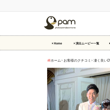
Home
演出ムービー一覧
プ
オ
エ
両
ビ
特
ホーム
お客様のクチコミ
凄く良い