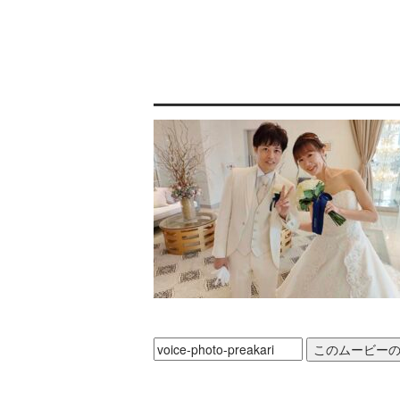
写真追加/差し替え/削除
コメント等詳細を送信フォームより送信
素材到着から14日間をきって制作をご希
BGM追加/差し替え/削除
ISUM管理楽曲を使用される場合はCD
郵送にて素材を送付
動画差し替え/削除
特殊演出の変更
写真の裏にフセンなどで番号をふってく
コメント等詳細をご郵送させて頂きまし
ISUM管理楽曲を使用される場合はCD
< 素材郵送先 > 〒992-0351
山形県東置賜郡高畠町大字高畠557-1
結婚式ムービーのPAM
0238-52-4884
ご準備の詳細について