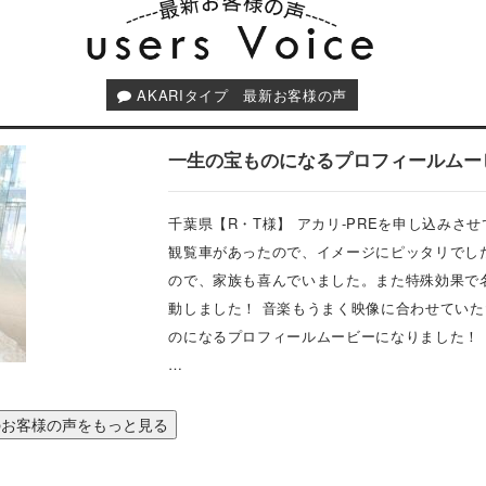
望の場合はお急ぎオプションにて対応させて頂きます。 最短翌日サ
原版の郵送が必要となります。
AKARIタイプ 最新お客様の声
ださい
た記入書類にご記入して写真と同封にてお送りください
一生の宝ものになるプロフィールムー
原版の郵送のみ必要となります。
千葉県【R・T様】 アカリ-PREを申し込み
観覧車があったので、イメージにピッタリでし
ので、家族も喜んでいました。また特殊効果で
動しました！ 音楽もうまく映像に合わせてい
のになるプロフィールムービーになりました！ 【2
…