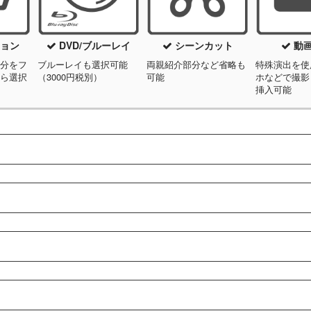
ョン
DVD/ブルーレイ
シーンカット
動
部分をフ
ブルーレイも選択可能
両親紹介部分など省略も
特殊演出を使
から選択
（3000円税別）
可能
ホなどで撮影
挿入可能
に調整可能
グの写真なども含めて60枚となります。
出来ます。新郎新婦で1曲二人で1曲など2曲での構成も可能です。
DF）
ャン致します）
挿入できます。ほかにエンディング部分で80文字程度の挨拶文を挿