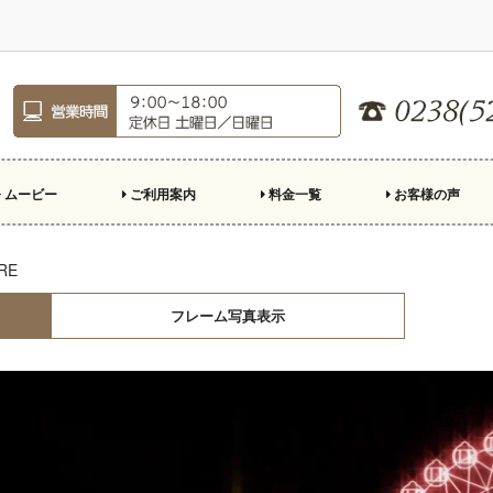
ムービー
ご利用案内
料金一覧
お客様の声
ロフィールムービー
ープニングムービー
ンドロール
親への手紙
デオレター
殊演出
ご注文のながれ
制作の準備
結婚式場持ち込み基準
スクリーン比率
市販楽曲利用について
お急ぎ制作について
よくある質問
キャンペーン
RE
フレーム写真表示