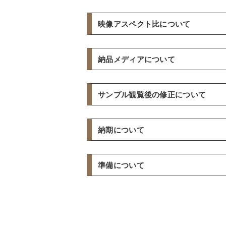
プリクラ・卒業アルバムなど
使用可能特殊演出
弊社準備著作権フリー楽曲から選曲
コメントの送り方
映像アスペクト比について
ご自身で丸などの形に切り取った写真な
サンプルでは（F017）と（F018)と（F0
4種類まで使用可能
送信フォームに記入して送信
ISUM管理楽曲から選曲（5000円税別×
映像の画面比率
記入用紙をご自宅で印刷し、手書きで記
サンプルでは「コメントのみ」「ヒスト
納品メディアについて
ISUM管理楽曲の検索はコチラ
特殊演出とは
4：3/16：9
よりご選択頂けます。不明な
写真紹介部分のフレーム表示タイプは16：
納品メディア
特殊演出はプロフィールムービーに「新
サンプル観覧後の修正について
来るとっても人気のサービスです。 特殊
DVDとブルーレイから選択可能
ブルーレイ
修正は有料/無料修正項目がございます
DVD記録内容詳細
納期について
無料修正
DVD-RにDVD-VIDEO形式にて記録
名簿変更/コメント変更
通常制作
映像のはじめに5秒と終わりに10秒のブ
準備について
BGMの調整
映像の上下左右にセーフエリアを設けて
素材（写真・コメント・音楽）などが弊社
ズーム等の調整
セットでのお申し込みの場合も1ムービー
す。
インターネット/スマホを使用して準備
写真順番変更
お急ぎでの制作について
有料修正
画像データをLINE・メールにて送信し