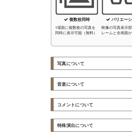
複数枚同時
バリエーシ
1場面に複数枚の写真を
映像の写真表示
同時に表示可能（無料）
レームと全画面
写真について
基本枚数
音楽について
総枚数60枚
まで、各パートの内訳は自由
オープニングの切り抜き写真やエンディン
使用可能曲数
コメントについて
使用可能写真
3曲まで
新郎・新婦・二人と1曲ずつ使用する事が
コメント
画像データ（ファイル形式 jpg/BMP/P
特殊演出について
印画紙の写真（送付頂くと弊社にてスキ
使用楽曲
すべての写真に24文字までのコメントを