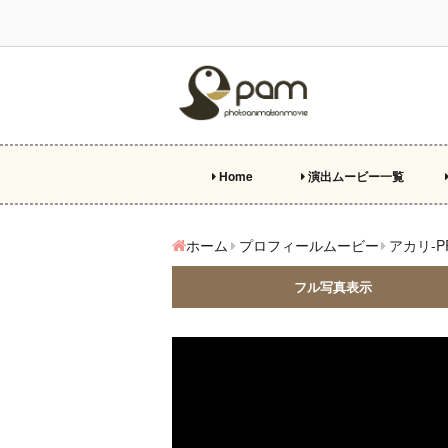
Home
演出ムービー一覧
プ
オ
エ
両
ビ
特
ホーム
プロフィールムービー
アカリ-P
フル写真表示