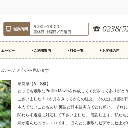
ムービー
ご利用案内
料金一覧
お客様の声
ロフィールムービー
ープニングムービー
ンドロール
親への手紙
デオレター
殊演出
ご注文のながれ
制作の準備
結婚式場持ち込み基準
スクリーン比率
市販楽曲利用について
お急ぎ制作について
よくある質問
キャンペーン
てよかったと心から思います
奈良県【A・S様】
とっても素敵なProfile Movieを作成してくださってありがと
ございました！ 1か月をきってからの注文、その上に旦那が
本人でないこともあり 英語と日本語両方でとお願い。 それに
関わらず迅速に対応して下さいました。 感謝します。私たち
婦が選んだのは
レトロ
です。 ほんとに素敵なビデオに仕上が