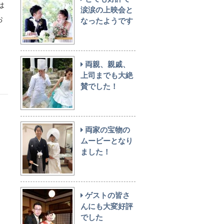
は
涙涙の上映会と
お
なったようです
両親、親戚、
上司までも大絶
賛でした！
両家の宝物の
ムービーとなり
ました！
ゲストの皆さ
んにも大変好評
でした