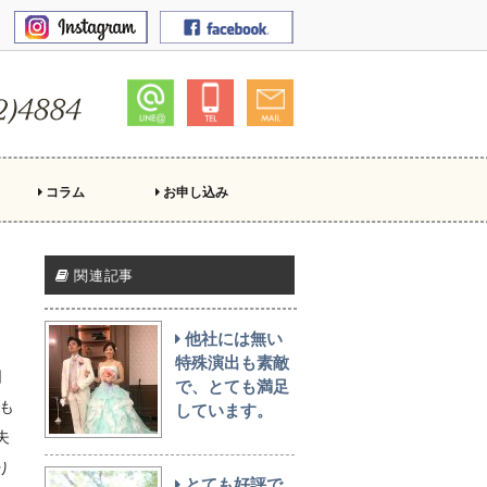
コラム
お申し込み
関連記事
他社には無い
う
特殊演出も素敵
日
で、とても満足
も
しています。
夫
り
とても好評で