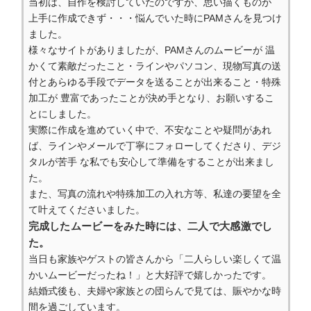
当初は、自作を検討していたのですが、思い描くものが
上手に作成できず・・・悩んでいた時にPAMさんを見つけ
ました。
様々なサイトがありましたが、PAMさんのムービーが 温
かくて素敵だったこと・ラインやパソコン、現物写真の送
付とあらゆる手段でデータを送ることが出来ること・特殊
加工が 豊富であったことが決め手となり、お願いするこ
とにしました。
実際に作成を進めていく中で、不安なことや疑問があれ
ば、ラインやメールで丁寧にフォローしてくださり、デジ
タルが苦手 な私でも安心して準備をすることが出来まし
た。
また、写真の流れや特殊加工の入れ方等、私達の要望を全
て叶えてくださいました。
完成したムービーをみた時には、二人で大感激でし
た。
当日も家族やゲストの皆さんから「二人らしい楽しくて温
かいムービーだったね！」と大好評で嬉しかったです。
結婚式後も、夫婦や家族との団らんで見ては、賑やかな時
間を過ごしています。