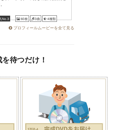
す。
No.3
60枚
3曲
4種類
プロフィールムービーを全て見る
成を待つだけ！