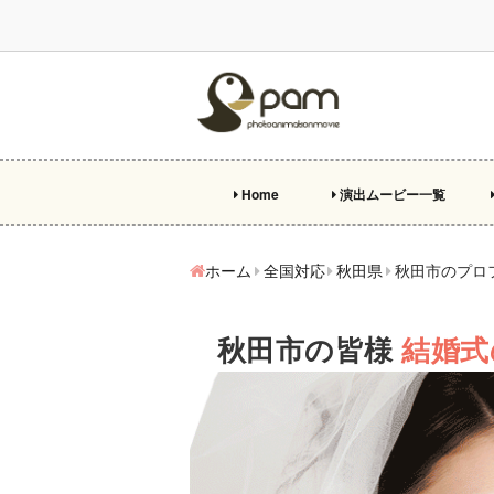
Home
演出ムービー一覧
プ
オ
エ
両
ビ
特
ホーム
全国対応
秋田県
秋田市のプロ
秋田市の皆様
結婚式