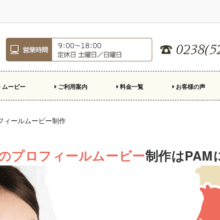
ムービー
ご利用案内
料金一覧
お客様の声
ロフィールムービー
ープニングムービー
ンドロール
親への手紙
デオレター
殊演出
ご注文のながれ
制作の準備
結婚式場持ち込み基準
スクリーン比率
市販楽曲利用について
お急ぎ制作について
よくある質問
キャンペーン
フィールムービー制作
のプロフィールムービー
制作はPA