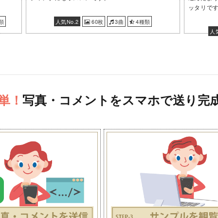
ッタリで
類
人気No.2
60枚
3曲
4種類
人気
単！
写真・コメントをスマホで送り完