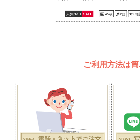
人気No.1
SALE
45枚
2曲
3種
ご利用方法は簡