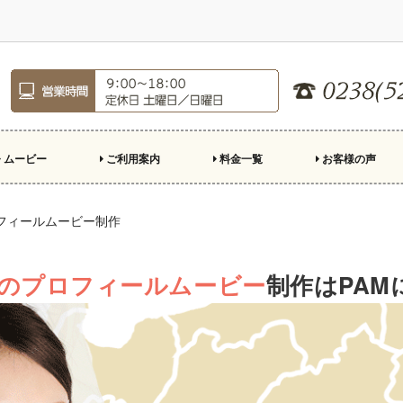
ムービー
ご利用案内
料金一覧
お客様の声
ロフィールムービー
ープニングムービー
ンドロール
親への手紙
デオレター
殊演出
ご注文のながれ
制作の準備
結婚式場持ち込み基準
スクリーン比率
市販楽曲利用について
お急ぎ制作について
よくある質問
キャンペーン
フィールムービー制作
のプロフィールムービー
制作はPA