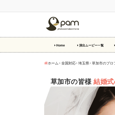
Home
演出ムービー一覧
プ
オ
エ
両
ビ
特
ホーム
全国対応
埼玉県
草加市のプロ
草加市の皆様
結婚式