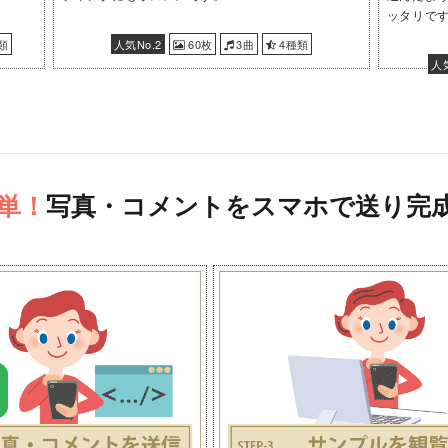
ッタリで
類
人気No.2
60枚
3曲
4種類
人気
単！
写真・コメントをスマホで送り完