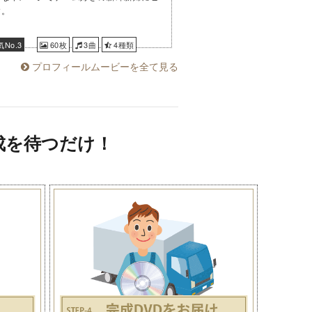
す。
No.3
60枚
3曲
4種類
プロフィールムービーを全て見る
成を待つだけ！