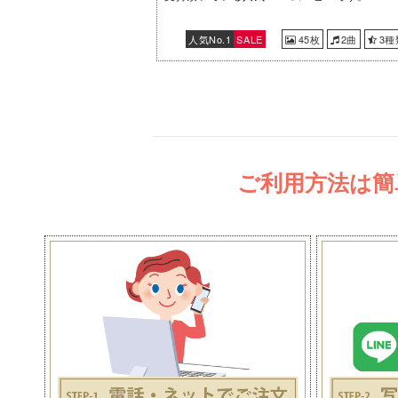
人気No.1
SALE
45枚
2曲
3種
ご利用方法は簡