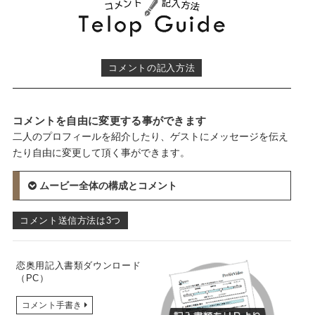
コメントの記入方法
コメントを自由に変更する事ができます
二人のプロフィールを紹介したり、ゲストにメッセージを伝え
たり自由に変更して頂く事ができます。
ムービー全体の構成とコメント
オープニングパート
コメント送信方法は3つ
平成二十三年四月十七日（披露宴期日）
テロップ
恋奥 竹田家 久慈家 大披露宴
恋奥用記入書類ダウンロード
テロップ
（PC）
昭和の時代人知れず二つの運命が幕を開けた
テロップ
コメント手書き
新郎紹介