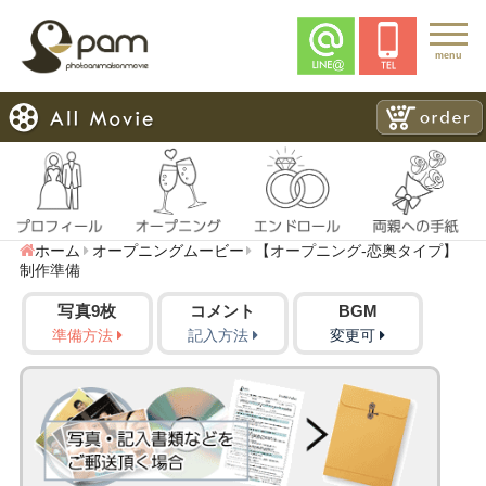
menu
ホーム
オープニングムービー
【オープニング-恋奥タイプ】
制作準備
写真9枚
コメント
BGM
準備方法
記入方法
変更可