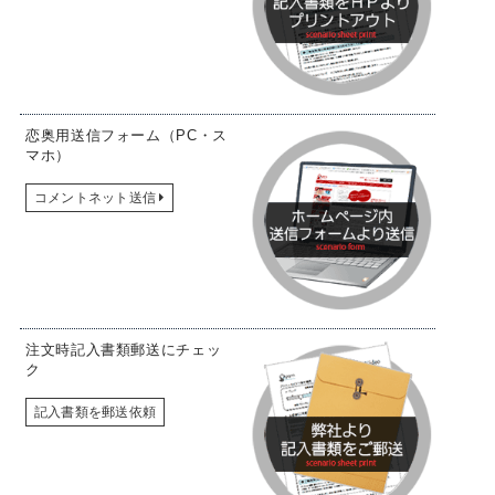
新郎写真
新郎 誕生年・名前を表示
テロップ
新婦紹介
新婦写真
恋奥用送信フォーム（PC・ス
新婦 誕生年・名前を表示
マホ）
テロップ
そして･･･ 二人は今日永遠の愛を誓います
テロップ
コメントネット送信
ゲスト紹介
本日のスペシャルゲストを紹介
テロップ
ゲスト写真1
《お役目》《名前》
テロップ
注文時記入書類郵送にチェッ
ク
紹介文
テロップ
ゲスト写真2
記入書類を郵送依頼
《お役目》《名前》
テロップ
紹介文
テロップ