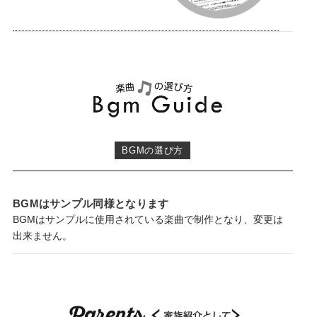
※6名（グループ）まで紹介可能
二人写真
《本日の主役 Groom & Bride》《圭 ＆ しの
テロップ
ぶ》
新郎＆新婦
テロップ
メッセージ
本日は私達の為にご出席頂きまして本当にありが
BGMの選び方
テロップ
とうございます。皆様にとっても楽しいひと時になる事を願っ
ております。
BGMはサンプル同様となります
まもなく披露宴開幕
テロップ
BGMはサンプルに使用されている楽曲で制作となり、変更は
出来ません。
カウントダウン