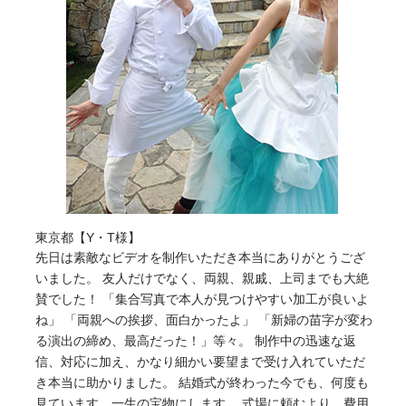
東京都【Y・T様】
先日は素敵なビデオを制作いただき本当にありがとうござ
いました。 友人だけでなく、両親、親戚、上司までも大絶
賛でした！ 「集合写真で本人が見つけやすい加工が良いよ
ね」 「両親への挨拶、面白かったよ」 「新婦の苗字が変わ
る演出の締め、最高だった！」等々。 制作中の迅速な返
信、対応に加え、かなり細かい要望まで受け入れていただ
き本当に助かりました。 結婚式が終わった今でも、何度も
見ています。一生の宝物にします。 式場に頼むより、費用