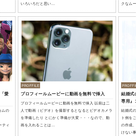
いろいろだと思い…
クなム
PROFFILE
PROFFI
「愛
プロフィールムービーに動画を無料で挿入
結婚式
専用』
プロフィールムービーに動画を無料で挿入 以前は二
カムの
人で動画（ビデオ）を撮影するとなるとビデオカメラ
結婚式
を準備したり とにかく準備が大変・・・なので、動
ト例をご
ーティ
画を入れることは…
の作成
けない