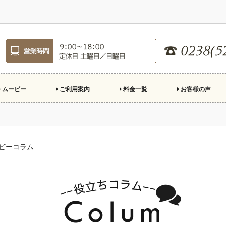
ムービー
ご利用案内
料金一覧
お客様の声
ロフィールムービー
ープニングムービー
ンドロール
親への手紙
デオレター
殊演出
ご注文のながれ
制作の準備
結婚式場持ち込み基準
スクリーン比率
市販楽曲利用について
お急ぎ制作について
よくある質問
キャンペーン
ビーコラム