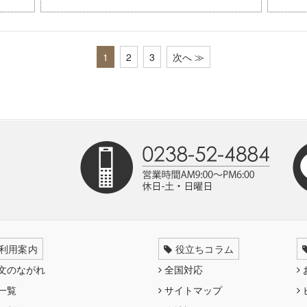
1
2
3
次へ ≫
利用案内
役立ちコラム
文のながれ
全国対応
一覧
サイトマップ