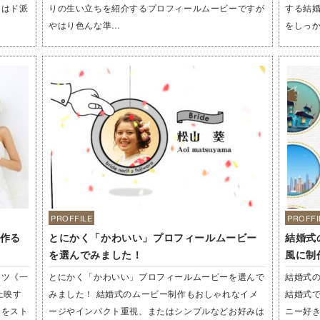
たはド派
りの生い立ちを紹介するプロフィールムービーですが
する結
やはり色んな準…
をしっ
PROFFILE
PROFFI
作る
とにかく「かわいい」プロフィールムービー
結婚式
を選んでみました！
風に制
コツ《一
とにかく「かわいい」プロフィールムービーを選んで
結婚式
上映す
みました！ 結婚式のムービー制作もおしゃれなイメ
結婚式
）をスト
ージやインパクト重視、またはシンプルなどお好みは
ニー好