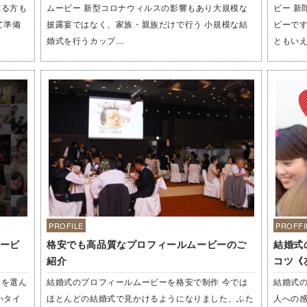
れる方も
ムービー 新型コロナウィルスの影響もあり大規模な
ビー 新
て準備
披露宴ではなく、家族・親族だけで行う 小規模な結
ビーで
婚式を行うカップ…
ともいえ
PROFILE
PROFFI
ービ
格安でも高品質なプロフィールムービーのご
結婚式
紹介
コツ《
ーを選ん
結婚式のプロフィールムービーを格安で制作 今では
結婚式
いタイ
ほとんどの結婚式で見かけるようになりました、ふた
人への感