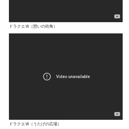
ドラクエⅦ（憩いの街角）
ドラクエⅦ（うたげの広場）