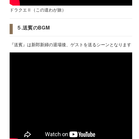
ドラクエⅡ（この道わが旅）
５.送賓のBGM
『送賓』は新郎新婦の退場後、ゲストを送るシーンとなります