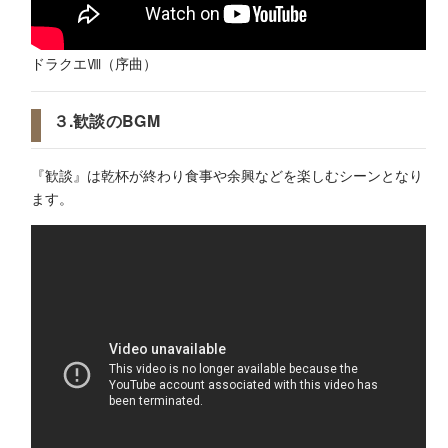
ドラクエⅧ（序曲）
３.歓談のBGM
『歓談』は乾杯が終わり食事や余興などを楽しむシーンとなり
ます。